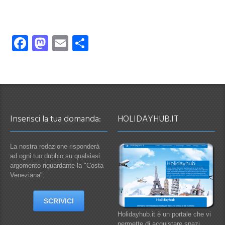
Facebook
Mastodon
Email
Condividi
Inserisci la tua domanda:
HOLIDAYHUB.IT
La nostra redazione risponderà
ad ogni tuo dubbio su qualsiasi
argomento riguardante la "Costa
Veneziana".
SCRIVICI
Holidayhub.it è un portale che vi
permette di acquistare spazi