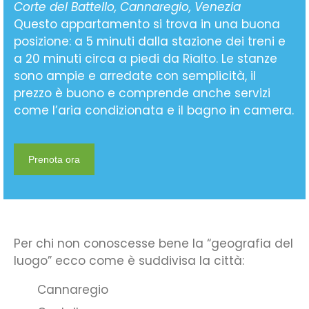
Corte del Battello, Cannaregio, Venezia
Questo appartamento si trova in una buona
posizione: a 5 minuti dalla stazione dei treni e
a 20 minuti circa a piedi da Rialto. Le stanze
sono ampie e arredate con semplicità, il
prezzo è buono e comprende anche servizi
come l’aria condizionata e il bagno in camera.
Prenota ora
Per chi non conoscesse bene la “geografia del
luogo” ecco come è suddivisa la città:
Cannaregio