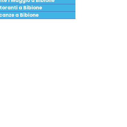
nte 1 Maggio a Bibione
toranti a Bibione
canze a Bibione