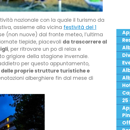
tività nazionale con la quale il turismo da
stiva, assieme alla vicina
festività del 1
Ap
rese (non nuove) dal fronte meteo, l’ultima
Re
iornate tiepide, piacevoli
da trascorrere al
Alb
igli
, per ritrovare un po di relax e
Div
o grigiore della stagione invernale.
Eve
 addietro per questo appuntamento,
Al
delle proprie strutture turistiche e
Alb
enotazioni alberghiere fin dal mese di
Hot
Ca
25 
Ap
Pin
Of