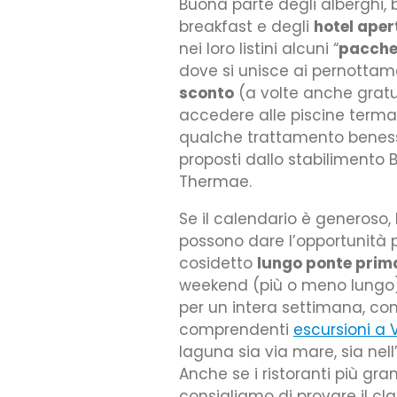
Buona parte degli alberghi,
breakfast e degli
hotel aper
nei loro listini alcuni “
pacche
dove si unisce ai pernottam
sconto
(a volte anche gratui
accedere alle piscine terma
qualche trattamento benesse
proposti dallo stabilimento 
Thermae.
Se il calendario è generoso, 
possono dare l’opportunità 
cosidetto
lungo ponte prim
weekend (più o meno lungo),
per un intera settimana, co
comprendenti
escursioni a 
laguna sia via mare, sia nell
Anche se i ristoranti più gra
consigliamo di provare il cla