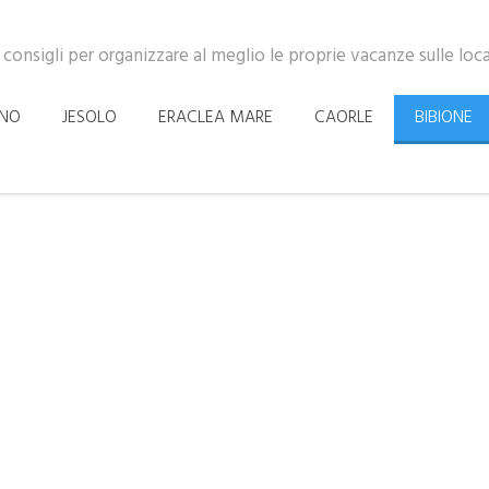
 consigli per organizzare al meglio le proprie vacanze sulle loc
INO
JESOLO
ERACLEA MARE
CAORLE
BIBIONE