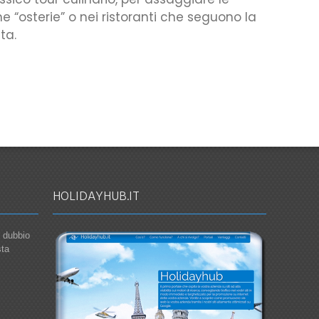
he “osterie” o nei ristoranti che seguono la
ta.
idi
HOLIDAYHUB.IT
o dubbio
sta