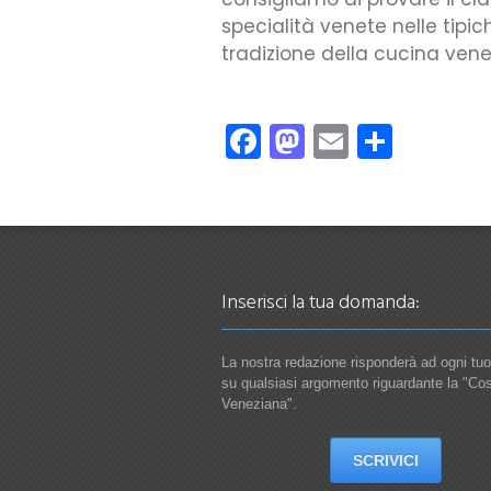
specialità venete nelle tipic
tradizione della cucina vene
Facebook
Mastodon
Email
Condiv
Inserisci la tua domanda:
La nostra redazione risponderà ad ogni tu
su qualsiasi argomento riguardante la "Co
Veneziana".
SCRIVICI