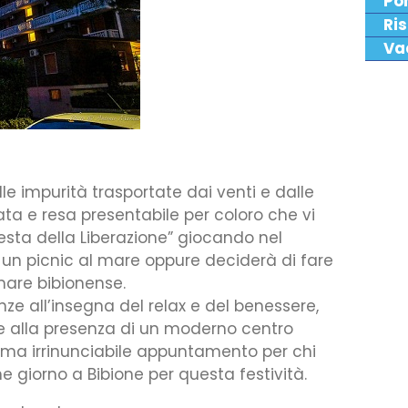
Po
Ris
Va
lle impurità trasportate dai venti e dalle
llata e resa presentabile per coloro che vi
festa della Liberazione” giocando nel
un picnic al mare oppure deciderà di fare
are bibionense.
nze all’insegna del relax e del benessere,
e alla presenza di un moderno centro
o ma irrinunciabile appuntamento per chi
e giorno a Bibione per questa festività.