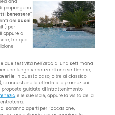
 bed and
ti
propongono
tti benessere
“,
enti dei
buoni
ti) per
li oppure a
re, tra quelli
Bibione
le due festività nell’arco di una settimana
per una lunga vacanza di una settimana, il
averile
. In questo caso, oltre al classico
 si accostano le offerte e le promozioni
n proposte guidate di intrattenimento
Venezia
e le sue isole, oppure la visita della
’entroterra.
ndi saranno aperti per l’occasione,
ssico tour culinario, per assaggiare le