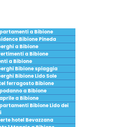
partamenti a Bibione
sidence Bibione Pineda
erghi a Bibione
ertimenti a Bibione
nti a Bibione
berghi Bibione spiaggia
erghi Bibione Lido Sole
el ferragosto Bibione
podanno a Bibione
aprile a Bibione
partamenti Bibione Lido dei
i
ferte hotel Bevazzana