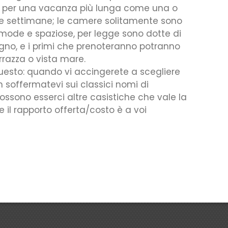
a per una vacanza più lunga come una o
e settimane; le camere solitamente sono
mode e spaziose, per legge sono dotte di
gno, e i primi che prenoteranno potranno
rrazza o vista mare.
 questo: quando vi accingerete a scegliere
soffermatevi sui classici nomi di
ssono esserci altre casistiche che vale la
 il rapporto offerta/costo è a voi
idi