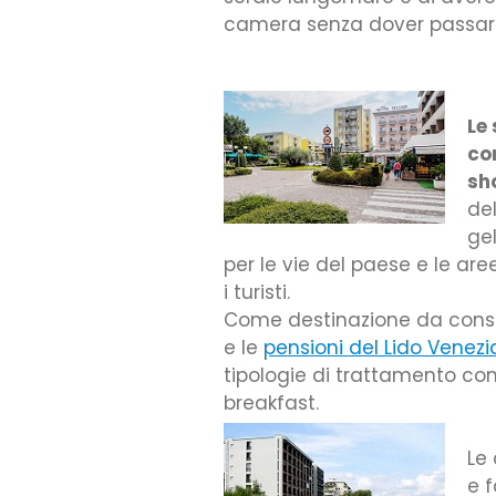
camera senza dover passare 
Le
con
sh
de
ge
per le vie del paese e le ar
i turisti.
Come destinazione da consi
e le
pensioni del Lido Venezi
tipologie di trattamento c
breakfast.
Le
e 