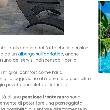
nte intuire, nasce dal fatto che le pensioni
to ad un
albergo sull’adriatico
, anche
uno dei servizi indispensabili per la
 i migliori comfort come l’aria
 gli alloggi vicino al mare c’è la possibilità
aggia privata completa di lettino e
dità di una
pensione fronte mare
sono
cemente di poter fare una passeggiata
a possibilità di rientrare direttamente in