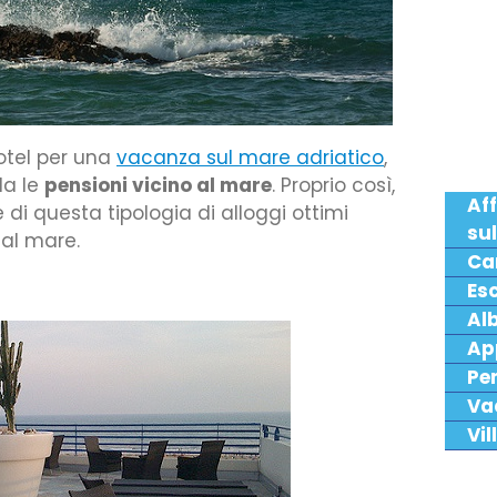
otel per una
vacanza sul mare adriatico
,
da le
pensioni vicino al mare
. Proprio così,
Af
 di questa tipologia di alloggi ottimi
sul
al mare.
Ca
Es
Alb
Ap
Pen
Va
Vil