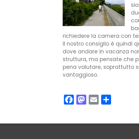
si
du
co
ba
richiedere la camera con te
Il nostro consiglio è quindi
dove andare in vacanza non 
struttura, ma pensate che po
pena valutare, soprattutto se
vantaggioso.
Facebook
Mastodon
Email
Condiv