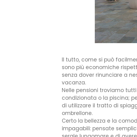
Il tutto, come si può facilme
sono più economiche rispet
senza dover rinunciare a ness
vacanza.
Nelle pensioni troviamo tutti
condizionata o la piscina; per
di utilizzare il tratto di spi
ombrellone.
Certo la bellezza e la como
impagabili: pensate sempli
serale lungomare e di avere l