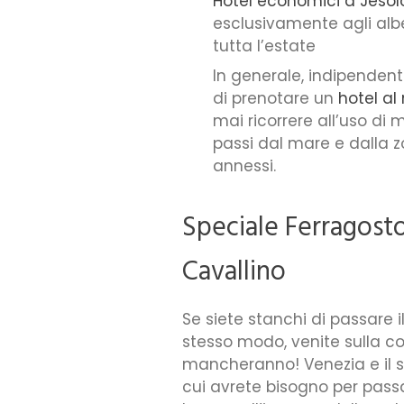
Hotel economici a Jesol
esclusivamente agli albe
tutta l’estate
In generale, indipenden
di prenotare un
hotel al
mai ricorrere all’uso di 
passi dal mare e dalla zo
annessi.
Speciale Ferragosto
Cavallino
Se siete stanchi di passare i
stesso modo, venite sulla c
mancheranno! Venezia e il su
cui avrete bisogno per pass