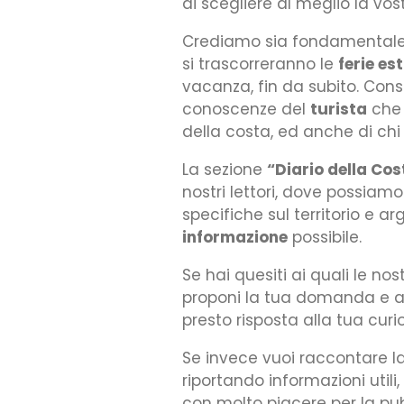
di scegliere al meglio la vo
Crediamo sia fondamentale 
si trascorreranno le
ferie es
vacanza, fin da subito. Consi
conoscenze del
turista
che 
della costa, ed anche di chi 
La sezione
“Diario della Co
nostri lettori, dove possiam
specifiche sul territorio e a
informazione
possibile.
Se hai quesiti ai quali le n
proponi la tua domanda e 
presto risposta alla tua curio
Se invece vuoi raccontare l
riportando informazioni utili,
con molto piacere per la pu