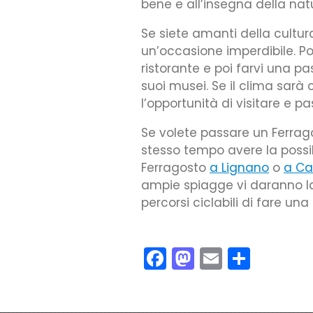
bene e all’insegna della natu
Se siete amanti della cultu
un’occasione imperdibile. Po
ristorante e poi farvi una p
suoi musei. Se il clima sarà
l’opportunità di visitare e 
Se volete passare un Ferrago
stesso tempo avere la possib
Ferragosto
a Lignano
o
a Ca
ampie spiagge vi daranno la p
percorsi ciclabili di fare una
Facebook
Mastodon
Email
Condiv