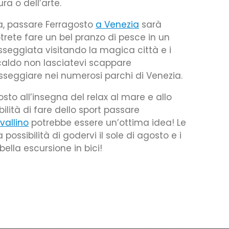
ra o dell’arte.
ra, passare Ferragosto
a Venezia
sarà
trete fare un bel pranzo di pesce in un
asseggiata visitando la magica città e i
 caldo non lasciatevi scappare
passeggiare nei numerosi parchi di Venezia.
sto all’insegna del relax al mare e allo
ilità di fare dello sport passare
vallino
potrebbe essere un’ottima idea! Le
ossibilità di godervi il sole di agosto e i
 bella escursione in bici!
idi