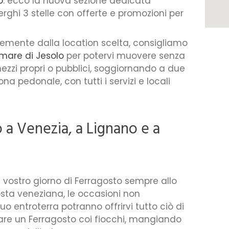
o
: ecco la nuova sezione dedicata
rghi 3 stelle con offerte e promozioni per
temente dalla location scelta, consigliamo
 mare di Jesolo
per potervi muovere senza
mezzi propri o pubblici, soggiornando a due
na pedonale, con tutti i servizi e locali
 a Venezia, a Lignano e a
l vostro giorno di Ferragosto sempre allo
osta veneziana, le occasioni non
o entroterra potranno offrirvi tutto ciò di
are un Ferragosto coi fiocchi, mangiando