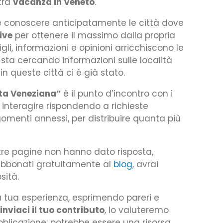
stra
vacanza in Veneto
.
conoscere anticipatamente le città dove
tive
per ottenere il massimo dalla propria
gli, informazioni e opinioni arricchiscono le
sta cercando informazioni sulle località
in queste città ci è già stato.
sta Veneziana”
è il punto d’incontro con i
o interagire rispondendo a richieste
rgomenti annessi, per distribuire quanta più
ostre pagine non hanno dato risposta,
abbonati gratuitamente al
blog
, avrai
sità.
a tua esperienza, esprimendo pareri e
inviaci il tuo contributo
, lo valuteremo
bblicazione: potrebbe essere una risorsa