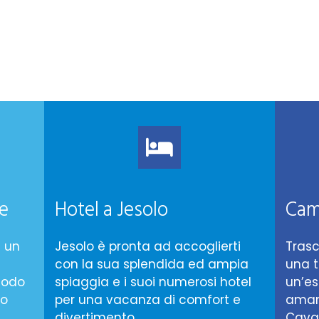
e
Hotel a Jesolo
Cam
e un
Jesolo è pronta ad accoglierti
Trasc
con la sua splendida ed ampia
una 
riodo
spiaggia e i suoi numerosi hotel
un’es
zo
per una vacanza di comfort e
amant
divertimento.
Caval