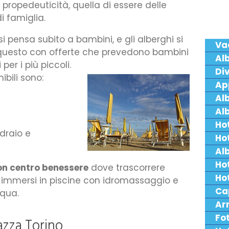
propedeuticità, quella di essere delle
i famiglia.
i pensa subito a bambini, e gli alberghi si
Va
 questo con offerte che prevedono bambini
Al
per i più piccoli.
Div
ibili sono:
Ap
Al
Al
Hot
draio e
Hot
Alb
Ho
on centro benessere
dove trascorrere
Hot
 immersi in piscine con idromassaggio e
Ca
cqua.
Arr
Fot
iazza Torino