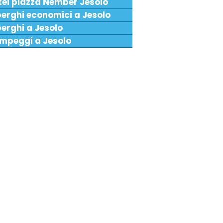
tel piazza Nember Jesolo
berghi economici a Jesolo
erghi a Jesolo
mpeggi a Jesolo