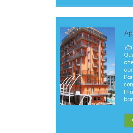
Ap
Via
Que
che
com
L’a
son
l’h
bam
P