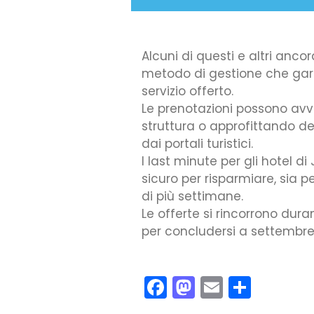
Alcuni di questi e altri anc
metodo di gestione che gara
servizio offerto.
Le prenotazioni possono av
struttura o approfittando d
dai portali turistici.
I last minute per gli hotel d
sicuro per risparmiare, sia p
di più settimane.
Le offerte si rincorrono duran
per concludersi a settembre
Facebook
Mastodon
Email
Condiv