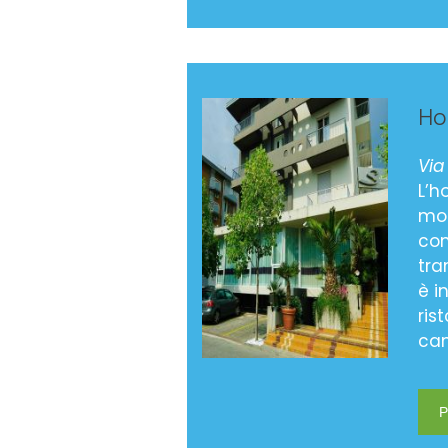
Ho
Via
L’h
mol
com
tra
è i
ris
cam
P