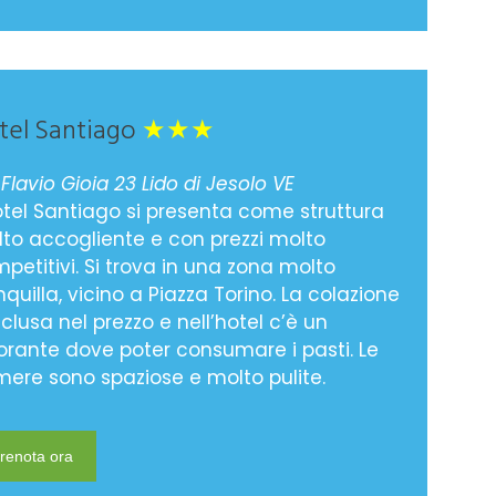
tel Santiago
★★★
 Flavio Gioia 23 Lido di Jesolo VE
otel Santiago si presenta come struttura
to accogliente e con prezzi molto
petitivi. Si trova in una zona molto
nquilla, vicino a Piazza Torino. La colazione
nclusa nel prezzo e nell’hotel c’è un
torante dove poter consumare i pasti. Le
ere sono spaziose e molto pulite.
renota ora