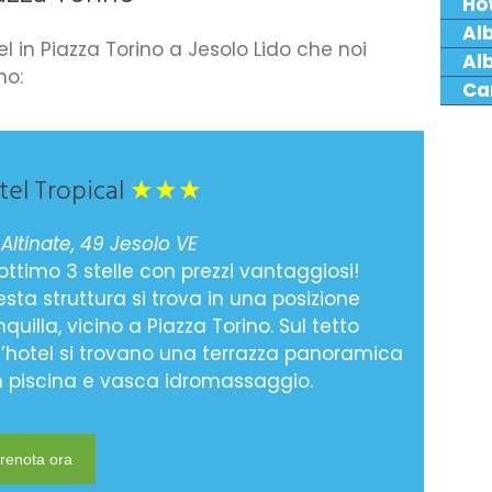
Ho
Al
l in Piazza Torino a Jesolo Lido che noi
Alb
mo:
Ca
tel Tropical
★★★
 Altinate, 49 Jesolo VE
ottimo 3 stelle con prezzi vantaggiosi!
sta struttura si trova in una posizione
nquilla, vicino a Piazza Torino. Sul tetto
l’hotel si trovano una terrazza panoramica
 piscina e vasca idromassaggio.
renota ora