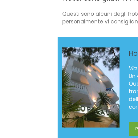
Questi sono alcuni degli hote
personalmente vi consiglia
Ho
Via
Un 
Que
tra
del
con
P