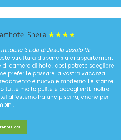
arthotel Sheila
★★★★
 Trinacria 3 Lido di Jesolo Jesolo VE
sta struttura dispone sia di appartamenti
 di camere di hotel, così potrete scegliere
e preferite passare la vostra vacanza.
rredamento è nuovo e moderno. Le stanze
o tutte molto pulite e accoglienti. Inoltre
otel all’esterno ha una piscina, anche per
bini.
renota ora