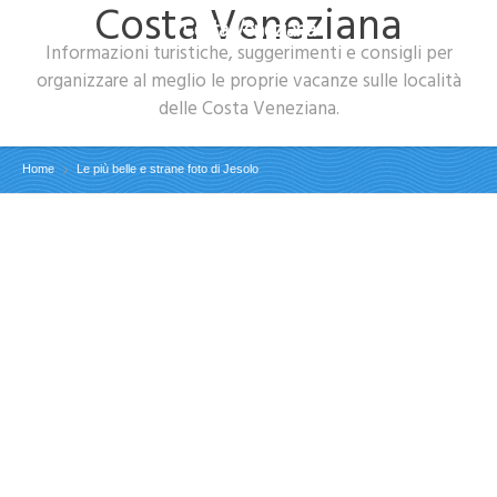
Costa Veneziana
Costa Veneziana
Informazioni turistiche, suggerimenti e consigli per
organizzare al meglio le proprie vacanze sulle località
delle Costa Veneziana.
Home
Le più belle e strane foto di Jesolo