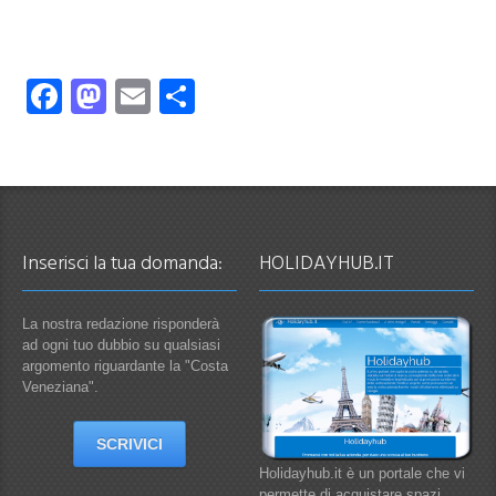
Facebook
Mastodon
Email
Condividi
Inserisci la tua domanda:
HOLIDAYHUB.IT
La nostra redazione risponderà
ad ogni tuo dubbio su qualsiasi
argomento riguardante la "Costa
Veneziana".
SCRIVICI
Holidayhub.it è un portale che vi
permette di acquistare spazi