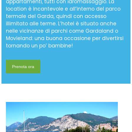
appartamenti, tutti con idromassaggio. La
location è incantevole e all’interno del parco
termale del Garda, quindi con accesso
illimitato alle terme. L’hotel è situato anche
nelle vicinanze di parchi come Gardaland o
Movieland: una buona occasione per divertirsi
tornando un po’ bambine!
Prenota ora