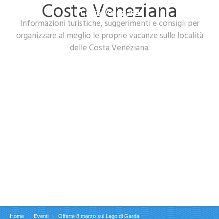
Costa Veneziana
Costa Veneziana
Informazioni turistiche, suggerimenti e consigli per
organizzare al meglio le proprie vacanze sulle località
delle Costa Veneziana.
Home
Eventi
Offerte 8 marzo sul Lago di Garda