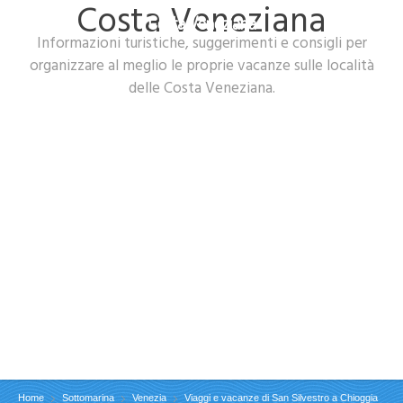
Costa Veneziana
Costa Veneziana
Informazioni turistiche, suggerimenti e consigli per
organizzare al meglio le proprie vacanze sulle località
delle Costa Veneziana.
Home
Sottomarina
Venezia
Viaggi e vacanze di San Silvestro a Chioggia