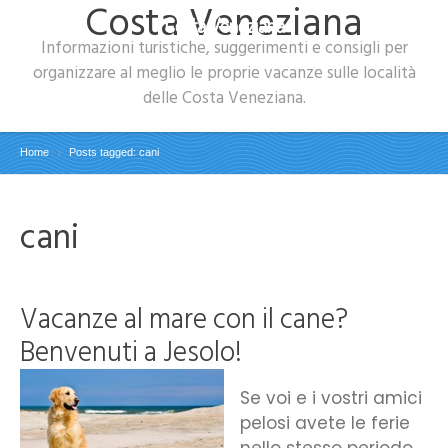
Costa Veneziana
Costa Veneziana
Informazioni turistiche, suggerimenti e consigli per
organizzare al meglio le proprie vacanze sulle località
delle Costa Veneziana.
Home
Posts tagged: cani
cani
Vacanze al mare con il cane?
Benvenuti a Jesolo!
Se voi e i vostri amici
pelosi avete le ferie
nello stesso periodo