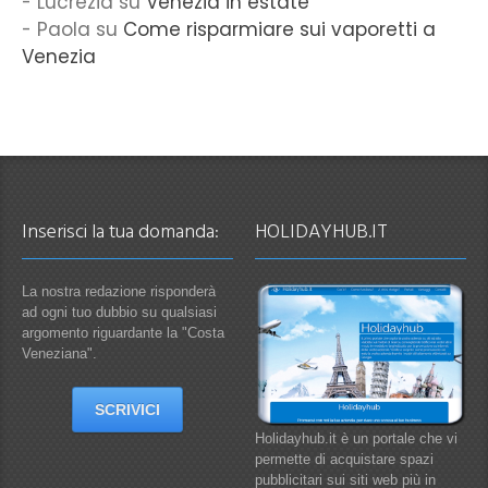
Lucrezia
su
Venezia in estate
Paola
su
Come risparmiare sui vaporetti a
Venezia
Inserisci la tua domanda:
HOLIDAYHUB.IT
La nostra redazione risponderà
ad ogni tuo dubbio su qualsiasi
argomento riguardante la "Costa
Veneziana".
SCRIVICI
Holidayhub.it è un portale che vi
permette di acquistare spazi
pubblicitari sui siti web più in