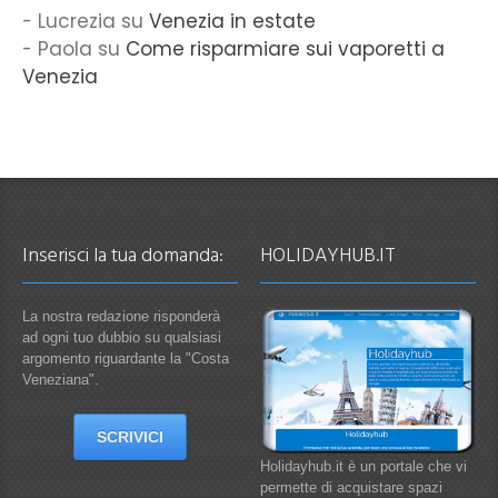
Lucrezia
su
Venezia in estate
Paola
su
Come risparmiare sui vaporetti a
Venezia
Inserisci la tua domanda:
HOLIDAYHUB.IT
La nostra redazione risponderà
ad ogni tuo dubbio su qualsiasi
argomento riguardante la "Costa
Veneziana".
SCRIVICI
Holidayhub.it è un portale che vi
permette di acquistare spazi