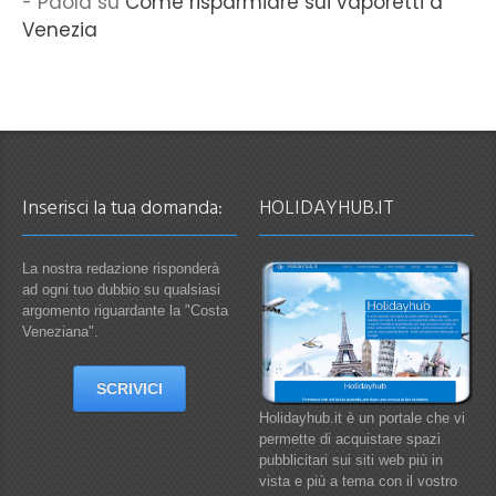
Paola
su
Come risparmiare sui vaporetti a
Venezia
Inserisci la tua domanda:
HOLIDAYHUB.IT
La nostra redazione risponderà
ad ogni tuo dubbio su qualsiasi
argomento riguardante la "Costa
Veneziana".
SCRIVICI
Holidayhub.it è un portale che vi
permette di acquistare spazi
pubblicitari sui siti web più in
vista e più a tema con il vostro