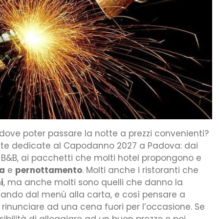
dove poter passare la notte a prezzi convenienti?
rte dedicate al Capodanno 2027 a Padova: dai
 B&B, ai pacchetti che molti hotel propongono e
ta
e
pernottamento
.
Molti anche i ristoranti che
i
, ma anche molti sono quelli che danno la
inando dal menù alla carta, e così pensare a
rinunciare ad una cena fuori per l’occasione. Se
ibilità di alloggiare ad un buon prezzo e poi