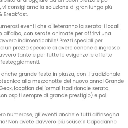
a, vi consigliamo la soluzione di gran lunga più
& Breakfast.
merosi eventi che allieteranno la serata: i locali
no all’alba, con serate animate per offrirvi una
avvero indimenticabile! Prezzi speciali per
à ad un prezzo speciale di avere cenone e ingresso
avvero tante e per tutte le esigenze le offerte
 festeggiamenti.
 anche grande festa in piazza, con il tradizionale
rotecnico alla mezzanotte del nuovo anno! Grande
eox, location dell’ormai tradizionale serata
con ospiti sempre di grande prestigio) e poi
ro numerose, gli eventi anche e tutti all’insegna
gria! Non avete davvero più scuse: il Capodanno