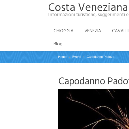
Costa Veneziana
Informazioni turistiche, suggerimenti e
CHIOGGIA
VENEZIA
CAVALL
Blog
Home
Eventi
Capodanno Padova
Capodanno Pado