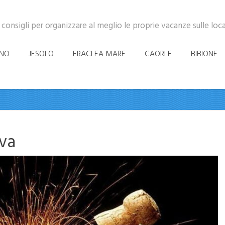
 consigli per organizzare al meglio le proprie vacanze sulle loc
INO
JESOLO
ERACLEA MARE
CAORLE
BIBIONE
va