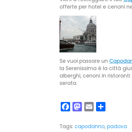
offerte per hotel e cenoni nei
Se vuoi passare un
Capodan
la Serenissima è la città giu
alberghi, cenoni in ristorant
serata.
Facebook
Mastodon
Email
Condiv
Tags:
capodanno
,
padova