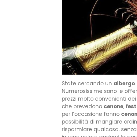
State cercando un
albergo
Numerosissime sono le offe
prezzi molto convenienti dei
che prevedono
cenone
,
fes
per l’occasione fanno
cenon
possibilità di mangiare ord
risparmiare qualcosa, senza 
invece volete godervi la poss