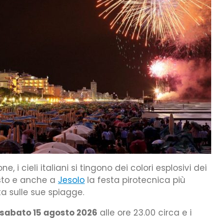
e, i cieli italiani si tingono dei colori esplosivi dei
gosto e anche a
Jesolo
la festa pirotecnica più
ta sulle sue spiagge.
sabato 15 agosto 2026
alle ore 23.00 circa e i