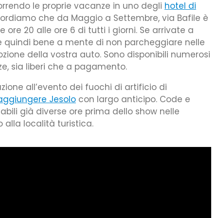
orrendo le proprie vacanze in uno degli
hotel di
icordiamo che da Maggio a Settembre, via Bafile è
 ore 20 alle ore 6 di tutti i giorni. Se arrivate a
te quindi bene a mente di non parcheggiare nelle
mozione della vostra auto. Sono disponibili numerosi
ze, sia liberi che a pagamento.
one all’evento dei fuochi di artificio di
aggiungere Jesolo
con largo anticipo. Code e
abili già diverse ore prima dello show nelle
alla località turistica.