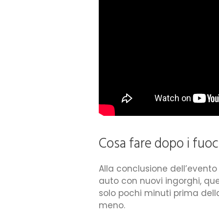
Cosa fare dopo i fuoc
Alla conclusione dell’evento
auto con nuovi ingorghi, que
solo pochi minuti prima dell
meno.