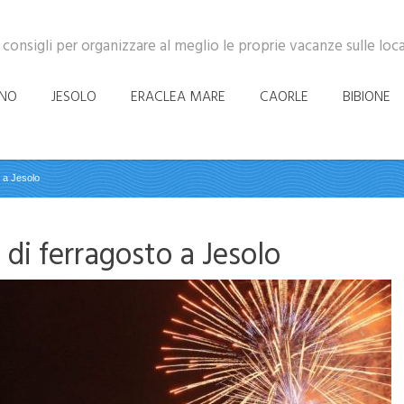
 consigli per organizzare al meglio le proprie vacanze sulle loc
INO
JESOLO
ERACLEA MARE
CAORLE
BIBIONE
o a Jesolo
o di ferragosto a Jesolo