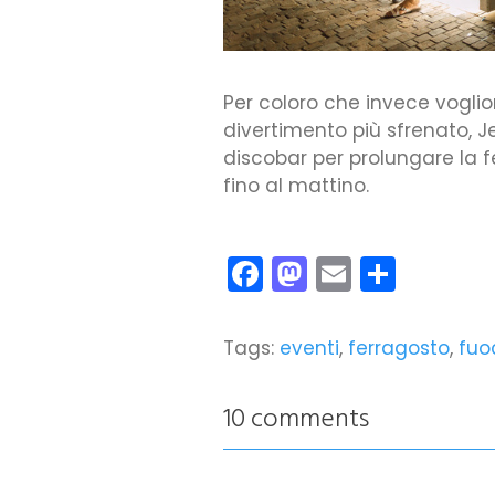
Per coloro che invece voglio
divertimento più sfrenato, 
discobar per prolungare la 
fino al mattino.
Facebook
Mastodon
Email
Condiv
Tags:
eventi
,
ferragosto
,
fuoc
10 comments