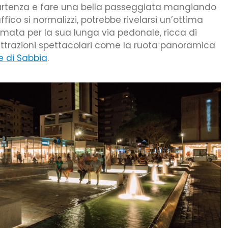
a partenza e fare una bella passeggiata mangiando
ffico si normalizzi, potrebbe rivelarsi un’ottima
nomata per la sua lunga via pedonale, ricca di
 attrazioni spettacolari come la ruota panoramica
e di Sabbia
.