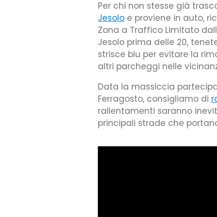
Per chi non stesse già trasc
Jesolo
e proviene in auto, r
Zona a Traffico Limitato dalle
Jesolo prima delle 20, tene
strisce blu per evitare la ri
altri parcheggi nelle vicinan
Data la massiccia partecipazi
Ferragosto, consigliamo di
r
rallentamenti saranno inevit
principali strade che portano 