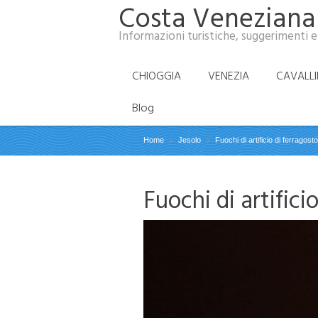
Costa Veneziana
Informazioni turistiche, suggerimenti e
CHIOGGIA
VENEZIA
CAVALL
Blog
Home
Jesolo
Fuochi di artificio di ferragost
Fuochi di artifici