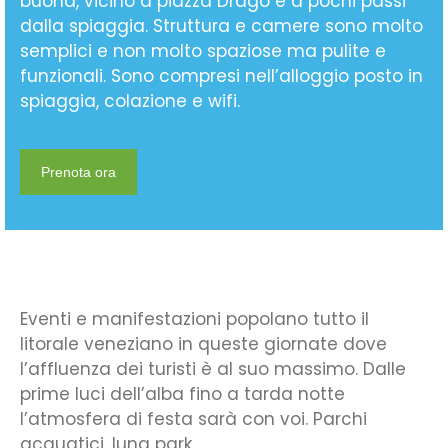
buona, vicino a piazza Drago e a pochi passi
dalla spiaggia. Struttura e camere sono molto
semplici e non molto spaziose ma pulite e
funzionali. Sono compresi nell’alloggio posto in
spiaggia, colazione e wifi.
Prenota ora
Eventi e manifestazioni popolano tutto il
litorale veneziano in queste giornate dove
l’affluenza dei turisti è al suo massimo. Dalle
prime luci dell’alba fino a tarda notte
l’atmosfera di festa sarà con voi. Parchi
acquatici, luna park