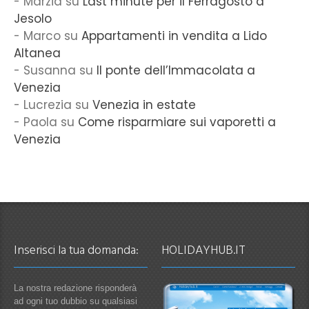
Marzia
su
Last minute per il Ferragosto a
Jesolo
Marco
su
Appartamenti in vendita a Lido
Altanea
Susanna
su
Il ponte dell’Immacolata a
Venezia
Lucrezia
su
Venezia in estate
Paola
su
Come risparmiare sui vaporetti a
Venezia
Inserisci la tua domanda:
HOLIDAYHUB.IT
La nostra redazione risponderà
ad ogni tuo dubbio su qualsiasi