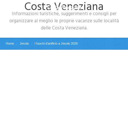
Costa Veneziana
Costa Veneziana
Informazioni turistiche, suggerimenti e consigli per
organizzare al meglio le proprie vacanze sulle località
delle Costa Veneziana.
Home
Jesolo
I fuochi d’artificio a Jesolo 2026