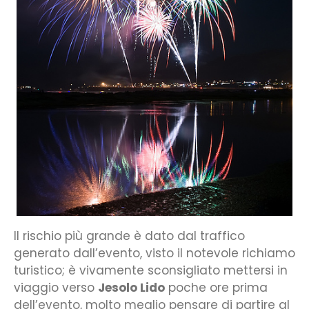
Il rischio più grande è dato dal traffico
generato dall’evento, visto il notevole richiamo
turistico; è vivamente sconsigliato mettersi in
viaggio verso
Jesolo Lido
poche ore prima
dell’evento, molto meglio pensare di partire al