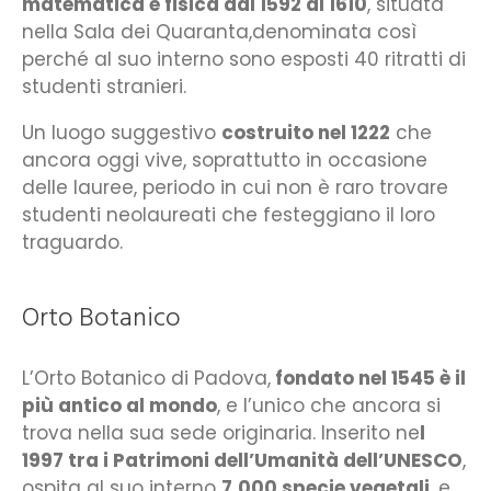
matematica e fisica dal 1592 al 1610
, situata
nella Sala dei Quaranta,denominata così
perché al suo interno sono esposti 40 ritratti di
studenti stranieri.
Un luogo suggestivo
costruito nel 1222
che
ancora oggi vive, soprattutto in occasione
delle lauree, periodo in cui non è raro trovare
studenti neolaureati che festeggiano il loro
traguardo.
Orto Botanico
L’Orto Botanico di Padova,
fondato nel 1545 è il
più antico al mondo
, e l’unico che ancora si
trova nella sua sede originaria. Inserito ne
l
1997 tra i Patrimoni dell’Umanità dell’UNESCO
,
ospita al suo interno
7.000 specie vegetali
, e