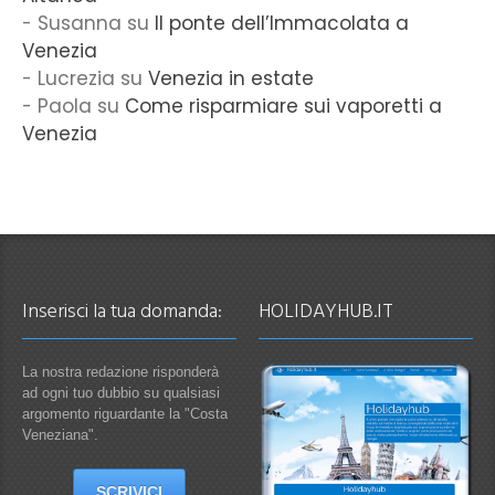
Susanna
su
Il ponte dell’Immacolata a
Venezia
Lucrezia
su
Venezia in estate
Paola
su
Come risparmiare sui vaporetti a
Venezia
Inserisci la tua domanda:
HOLIDAYHUB.IT
La nostra redazione risponderà
ad ogni tuo dubbio su qualsiasi
argomento riguardante la "Costa
Veneziana".
SCRIVICI